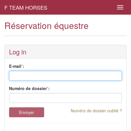
F TEAM HORSES
Toggl
navig
Réservation équestre
Log in
E-mail
*
:
Numéro de dossier
*
:
Numéro de dossier oublié ?