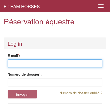
F TEAM HORSES
Toggl
navig
Réservation équestre
Log in
E-mail
*
:
Numéro de dossier
*
:
Numéro de dossier oublié ?